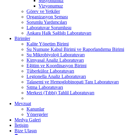
Misyonumuz
Vizyonumuz
Görev ve Yetkiler
Organizasyon Şeması
Sorumlu Yardımcıları
Laboratuvar Sorumlusu
Ankara Halk Sağlığı Laboratuvarı
Birimler
Kalite Yönetim Birimi
Su Numune Kabul Birimi ve Raporlandırma Birimi
Su Mikrobiyoloji Laboratuvarı
Kimyasal Analiz Laboratuvarı
Eğitim ve Koordinasyon Birimi
Tüberküloz Laboratuvarı
Legionella Analiz Laboratuvarı
Talasemi ve Hemoglobinopati Tanı Laboratuvarı
Sıtma Laboratuvarı
Merkezi (Tıbbi) Tahlil Laboratuvarı
Mevzuat
Kanunlar
Yönergeler
Medya Galeri
İletişim
Bize Ulaşın